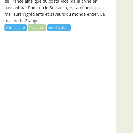
de France ainsi que du costa Rica, de la chine en
passant par l’inde ou le Sri Lanka, ils ramènent les
meilleurs ingrédients et saveurs du monde entier. La
maison LaGrange...
Alimentaire
Featured
torréfacteur