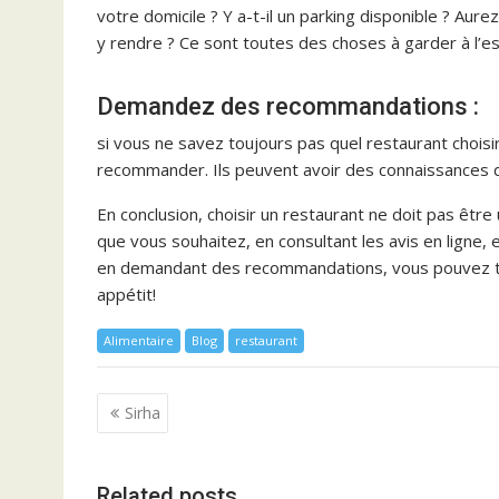
votre domicile ? Y a-t-il un parking disponible ? A
y rendre ? Ce sont toutes des choses à garder à l’esp
Demandez des recommandations :
si vous ne savez toujours pas quel restaurant chois
recommander. Ils peuvent avoir des connaissances d’i
En conclusion, choisir un restaurant ne doit pas êtr
que vous souhaitez, en consultant les avis en ligne
en demandant des recommandations, vous pouvez tro
appétit!
Alimentaire
Blog
restaurant
Navigation
Sirha
de
l’article
Related posts