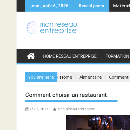
Skip
Matériel
jeudi, août 6, 2026
Recent posts
to
content
HOME RÉSEAU ENTREPRISE
FORMATION
You are here
Home
Alimentaire
Comment c
Comment choisir un restaurant
Fév 1, 2023
Mon réseau entreprise