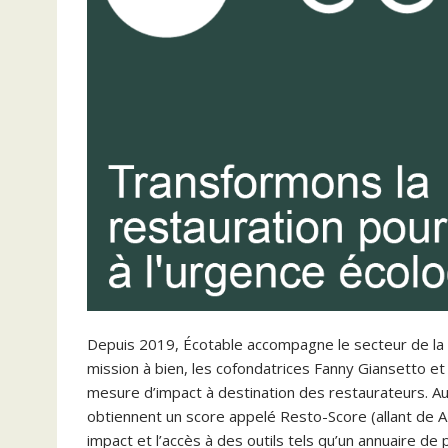
Depuis 2019, Écotable accompagne le secteur de la 
mission à bien, les cofondatrices Fanny Giansetto e
mesure d’impact à destination des restaurateurs. Au
obtiennent un score appelé Resto-Score (allant de 
impact et l’accès à des outils tels qu’un annuaire d