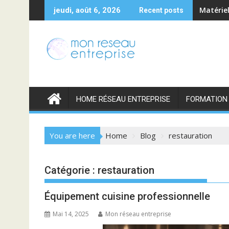
Skip
Matériel
jeudi, août 6, 2026
Recent posts
to
content
HOME RÉSEAU ENTREPRISE
FORMATION
You are here
Home
Blog
restauration
Catégorie :
restauration
Équipement cuisine professionnelle
Mai 14, 2025
Mon réseau entreprise