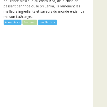
de France ainsi que du costa Rica, de la chine en
passant par l’inde ou le Sri Lanka, ils ramènent les
meilleurs ingrédients et saveurs du monde entier. La
maison LaGrange...
Alimentaire
Featured
torréfacteur